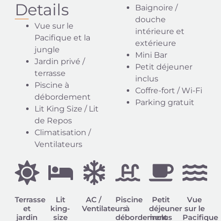
Details
Baignoire /
douche
Vue sur le
intérieure et
Pacifique et la
extérieure
jungle
Mini Bar
Jardin privé /
Petit déjeuner
terrasse
inclus
Piscine à
Coffre-fort / Wi-Fi
débordement
Parking gratuit
Lit King Size / Lit
de Repos
Climatisation /
Ventilateurs
Terrasse
Lit
AC /
Piscine
Petit
Vue
et
king-
Ventilateurs
à
déjeuner
sur le
jardin
size
débordement
inclus
Pacifique