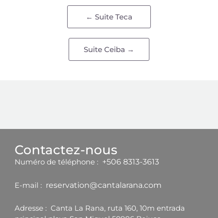
← Suite Teca
Suite Ceiba →
Contactez-nous​
Numéro de téléphone :
+506 8313-3613
E-mail :
reservation@cantalarana.com
Adresse : Canta La Rana, ruta 160, 10m entrada